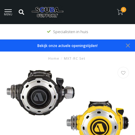
0
MENU
Premium producten
Bekijk onze actuele openingstijden!
Home
/
MXT-RC Set