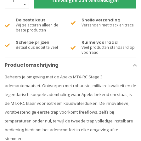
Toevoegen aan winkelwagen
De beste keus
Snelle verzending
Wij selecteren alleen de
Verzenden met track en trace
beste producten
Scherpe prijzen
Ruime voorraad
Betaal dus nooit te veel
Veel producten standaard op
voorraad
Productomschrijving
Beheers je omgeving met de Apeks MTX-RC Stage 3
ademautomaatset. Ontworpen met robuuste, militaire kwaliteit en de
legendarisch soepele ademhaling waar Apeks bekend om staat, is
de MTX-RC klaar voor extreem koudwaterduiken. De innovatieve,
vorstbestendige eerste trap voorkomt freeflows, zelfs bij
temperaturen onder nul, terwijl de tweede trap volledige instelbare
bediening biedt om het ademcomfort in elke omgeving af te
stemmen.