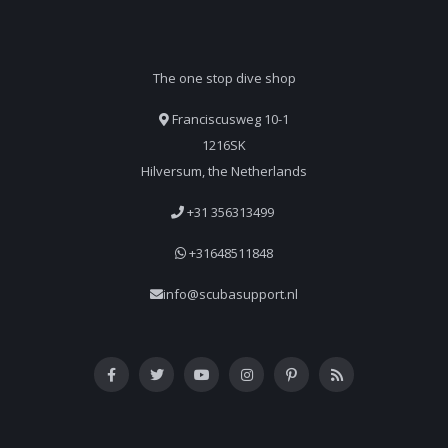
The one stop dive shop
Franciscusweg 10-1
1216SK
Hilversum, the Netherlands
+31 356313499
+31648511848
info@scubasupport.nl