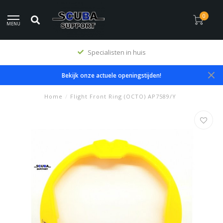
0
MENU
Specialisten in huis
Bekijk onze actuele openingstijden!
Home
/
Flight Front Ring (OCTO) AP7589/Y