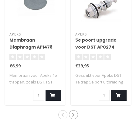
APEKS
APEKS
Membraan
5e poort upgrade
Diaphragm AP1478
voor DST AP0274
(RG912062)
€6,99
€39,95
Membraan voor Apeks 1e
Geschikt voor Apeks DST
trappen, zoals DST, FST,
1e trap 5e port uitbreiding
DS4, DS1 ,XT..
3/8 UNF..