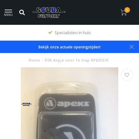
0
MENU
Specialisten in huis
Bekijk onze actuele openingstijden!
Home
/
DIN dopje voor 1e trap AP6202/K