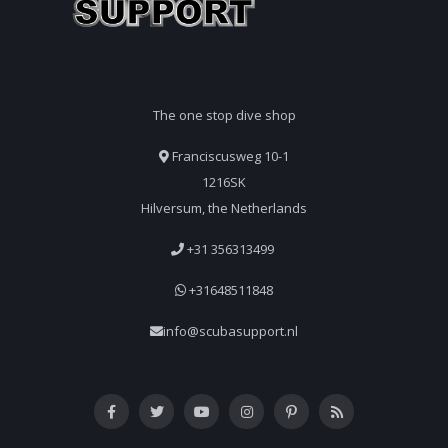
The one stop dive shop
Franciscusweg 10-1
1216SK
Hilversum, the Netherlands
+31 356313499
+31648511848
info@scubasupport.nl