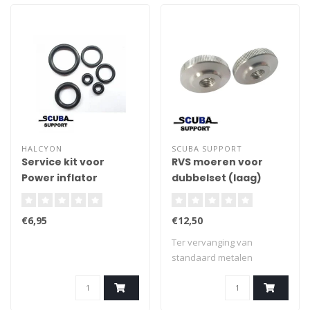
HALCYON
SCUBA SUPPORT
Service kit voor
RVS moeren voor
Power inflator
dubbelset (laag)
€6,95
€12,50
Ter vervanging van
standaard metalen
vleugelmoeren op dubbel..