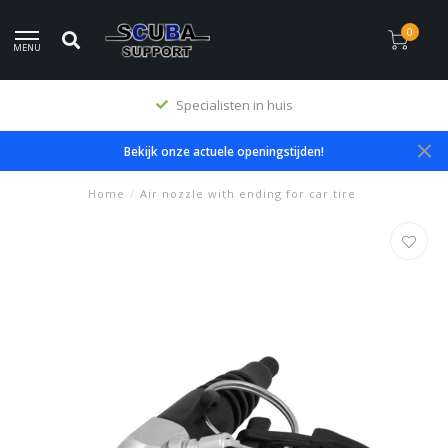
0
MENU
Specialisten in huis
Bekijk onze actuele openingstijden!
Home
/
Air nozzle with ending for car tire