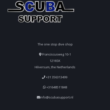
The one stop dive shop
Franciscusweg 10-1
1216SK
Hilversum, the Netherlands
+31 356313499
+31648511848
info@scubasupport.nl