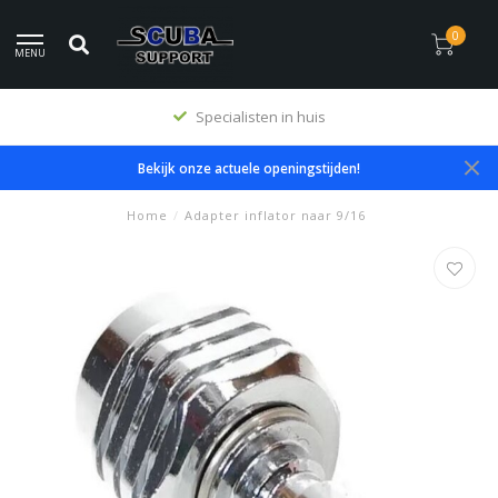
0
MENU
Specialisten in huis
Bekijk onze actuele openingstijden!
Home
/
Adapter inflator naar 9/16