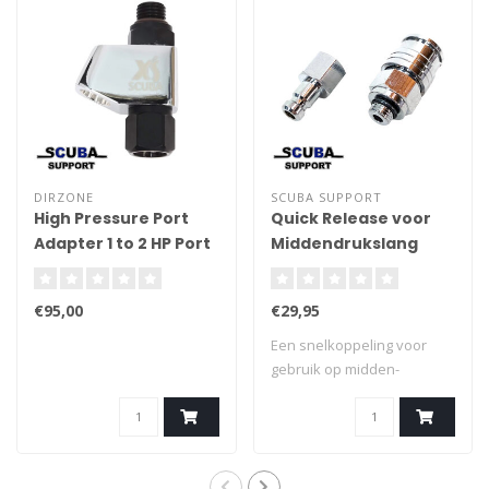
DIRZONE
SCUBA SUPPORT
High Pressure Port
Quick Release voor
Adapter 1 to 2 HP Port
Midden­druks­lang
Splitter
€95,00
€29,95
Een snelkoppeling voor
gebruik op midden­
drukslangen van ade..