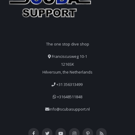
The one stop dive shop
Franciscusweg 10-1
1216SK
Hilversum, the Netherlands
+31 356313499
+31648511848
info@scubasupport.nl