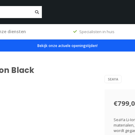
nze diensten
ig
Specialisten in huis
Bekijk onze actuele openingstijden!
Ion Black
SEAYA
€799,
SeaYa Li-Io
materialen,
wordt gega