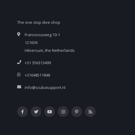
The one stop dive shop
Franciscusweg 10-1
1216SK
Hilversum, the Netherlands
+31 356313499
+31648511848
info@scubasupport.nl