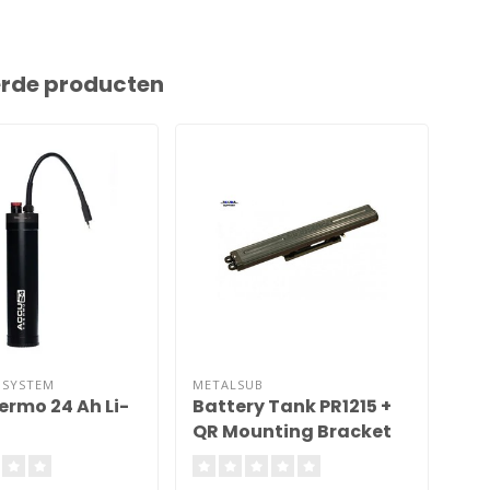
erde producten
 SYSTEM
METALSUB
MET
ermo 24 Ah Li-
Battery Tank PR1215 +
Wa
QR Mounting Bracket
Ba
Dual Connection