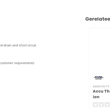
Gerelate
erdrain and short circuit
o customer reqiurements
AMMONITE
Accu Th
ion