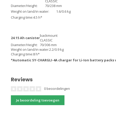
CLASSIC
Diameter/Height:
70/238 mm
Weight on land/in water:
1.6/0.6 kg
Charging time:
4.5 h*
backmount
24.15 Ah canister
CLASSIC
Diameter/Height:
70/306 mm
Weight on land/in water:
2.2/0.9 kg
Charging time:
8 h*
*Automatic SY-CHARGLI-4A charger for Li-Ion battery packs
Reviews
0 beoordelingen
Je beoordeling toevoegen