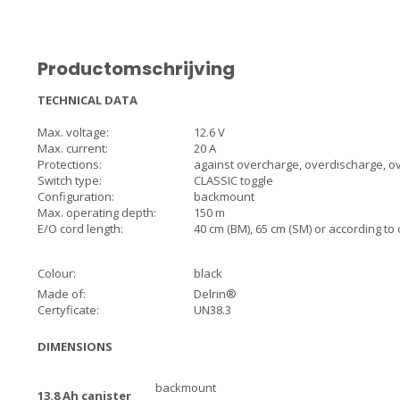
Productomschrijving
TECHNICAL DATA
Max. voltage:
12.6 V
Max. current:
20 A
Protections:
against overcharge, overdischarge, ov
Switch type:
CLASSIC toggle
Configuration:
backmount
Max. operating depth:
150 m
E/O cord length:
40 cm (BM), 65 cm (SM) or according t
Colour:
black
Made of:
Delrin®
Certyficate:
UN38.3
DIMENSIONS
backmount
13.8 Ah canister