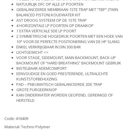
NATUURLIJK DFC OP ALLE LP POORTEN
GEBALANCEERDE MEMBRAAN 1STE TRAP MET “TBP“ (TWIN
BALANCED PISTON) KOUDWATER KIT
AST DROOG SYSTEEM OP DE 1STE TRAP
4 HORIZONTALE LP POORTEN OP DRAAIKOP
1 EXTRA VERTICALE 5DE LP POORT
2 SYMMETRISCHE HOGEDRUK POORTEN MET EEN HOEK VAN
10° VOOR DE PERFECTE POSITIONERING VAN DE HP SLANG
ENKEL VERKRIJGBAAR IN DIN 300 BAR
LICHTGEWICHT <>
VOOR STAGE, SIDEMOUNT, MAIN BACKMOUNT, BACK-UP
BACKMOUNT OF “HARD BREATHING” BACKMOUNT GEBRUIK
INSTELBAAR ADEMCOMFORT
EENVOUDIGE EN GOED PRESTERENDE, ULTRALICHTE
KUNSTSTOFBEHUIZING
PAD – PNEUMATISCH GEBALANCEERDE 2DE TRAP
GROTE PURGEERKNOP
KAN ONDERWATER WORDEN GEOPEND, GEREINIGD OF
HERSTELD
Code: 416409
Material: Techno Polymer