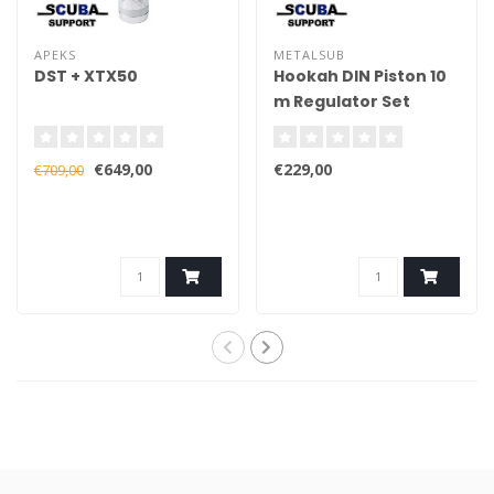
APEKS
METALSUB
DST + XTX50
Hookah DIN Piston 10
m Regulator Set
€649,00
€229,00
€709,00