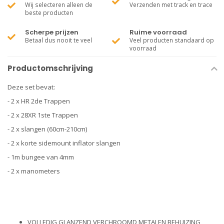
Wij selecteren alleen de
Verzenden met track en trace
beste producten
Scherpe prijzen
Ruime voorraad
Betaal dus nooit te veel
Veel producten standaard op
voorraad
Productomschrijving
Deze set bevat:
- 2 x HR 2de Trappen
- 2 x 28XR 1ste Trappen
- 2 x slangen (60cm-210cm)
- 2 x korte sidemount inflator slangen
- 1m bungee van 4mm
- 2 x manometers
VOLLEDIG GLANZEND VERCHROOMD METALEN BEHUIZING