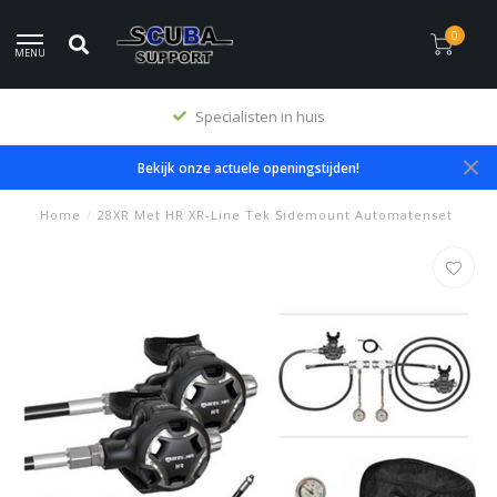
0
MENU
Specialisten in huis
Bekijk onze actuele openingstijden!
Home
/
28XR Met HR XR-Line Tek Sidemount Automatenset