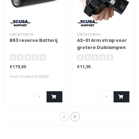
ORCATORCH
ORCATORCH
B63 reserve Batterij
AS-01 Arm strap voor
grotere Duiklampen
€179,00
€11,95
Voor Orcatorch D630