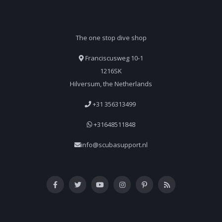
The one stop dive shop
Franciscusweg 10-1
1216SK
Hilversum, the Netherlands
+31 356313499
+31648511848
info@scubasupport.nl