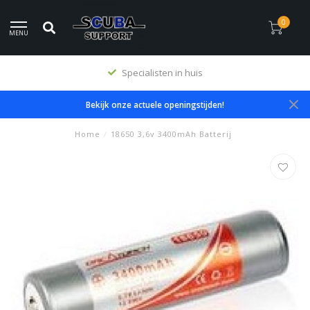
0
MENU
Specialisten in huis
Bekijk onze actuele openingstijden!
Home
/
18650 3,6v 3400mAh Batterij