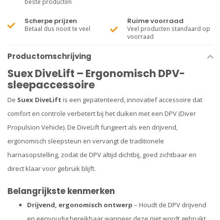
beste producten
Scherpe prijzen
Ruime voorraad
Betaal dus nooit te veel
Veel producten standaard op
voorraad
Productomschrijving
Suex DiveLift – Ergonomisch DPV-
sleepaccessoire
De
Suex DiveLift
is een gepatenteerd, innovatief accessoire dat
comfort en controle verbetert bij het duiken met een DPV (Diver
Propulsion Vehicle). De DiveLift fungeert als een drijvend,
ergonomisch sleepsteun en vervangt de traditionele
harnasopstelling, zodat de DPV altijd dichtbij, goed zichtbaar en
direct klaar voor gebruik blijft.
Belangrijkste kenmerken
Drijvend, ergonomisch ontwerp
– Houdt de DPV drijvend
en eenvoudig bereikbaar wanneer deze niet wordt gebruikt.