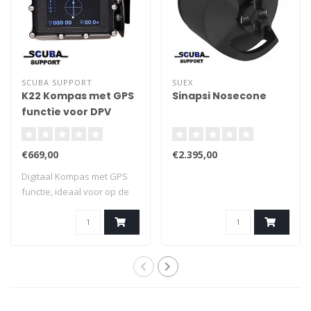
SCUBA SUPPORT
SUEX
K22 Kompas met GPS
Sinapsi Nosecone
functie voor DPV
€669,00
€2.395,00
Digitaal Kompas met GPS
functie, ideaal voor op de
onderwate..