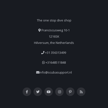
The one stop dive shop
Franciscusweg 10-1
1216SK
Hilversum, the Netherlands
+31 356313499
+31648511848
info@scubasupport.nl