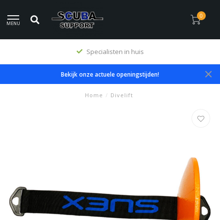
0
MENU
Specialisten in huis
Bekijk onze actuele openingstijden!
Home
/
Divelift