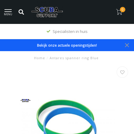
0
MENU
Specialisten in huis
Bekijk onze actuele openingstijden!
Home
/
Antares spanner ring Blue