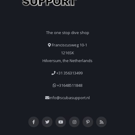
The one stop dive shop
Franciscusweg 10-1
1216SK
Hilversum, the Netherlands
+31 356313499
+31648511848
info@scubasupport.nl