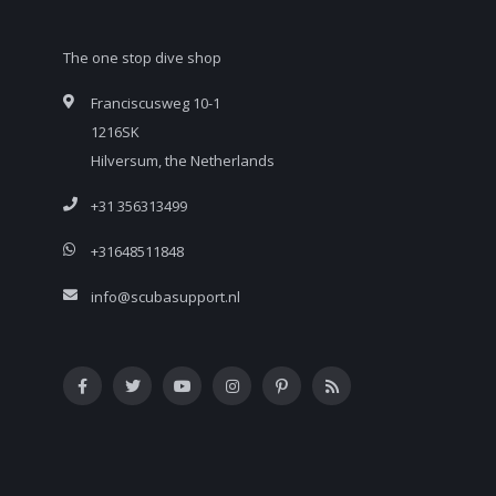
The one stop dive shop
Franciscusweg 10-1
1216SK
Hilversum, the Netherlands
+31 356313499
+31648511848
info@scubasupport.nl