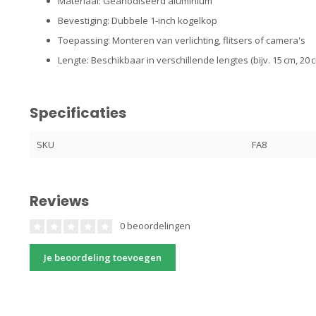
Materiaal: Geanodiseerd aluminium
Bevestiging: Dubbele 1-inch kogelkop
Toepassing: Monteren van verlichting, flitsers of camera's
Lengte: Beschikbaar in verschillende lengtes (bijv. 15 cm, 20 c
Specificaties
SKU
FA8
Reviews
0 beoordelingen
Je beoordeling toevoegen