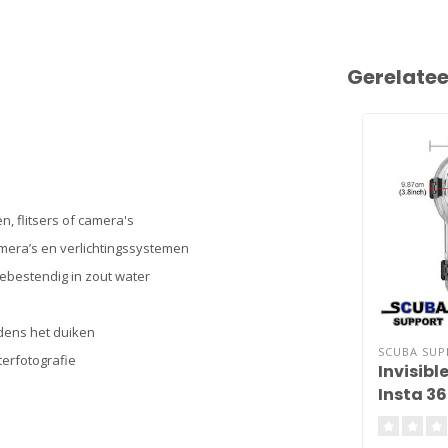
Gerelate
 flitsers of camera's
era’s en verlichtingssystemen
ebestendig in zout water
ijdens het duiken
SCUBA SU
terfotografie
Invisibl
Insta 36