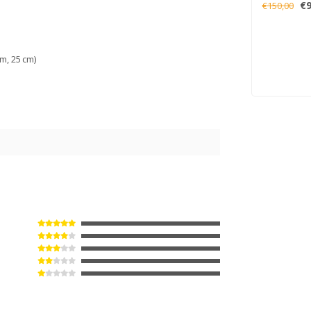
€9
€150,00
m, 25 cm)