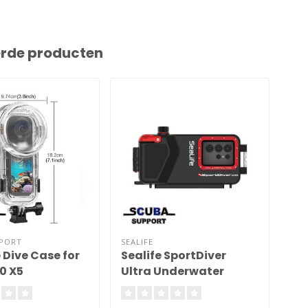
erde producten
PPORT
SEALIFE
OCE
e Dive Case for
Sealife SportDiver
Oc
0 X5
Ultra Underwater
on
Housing for
vo
Smartphone