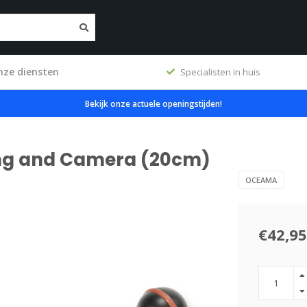
nze diensten
ig
Specialisten in huis
Bekijk onze actuele openingstijden!
ing and Camera (20cm)
OCEAMA
€42,95