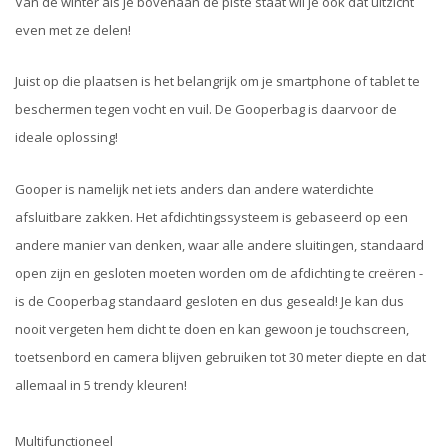
Van de winter als je bovenaan de piste staat wil je ook dat uitzicht
even met ze delen!
Juist op die plaatsen is het belangrijk om je smartphone of tablet te
beschermen tegen vocht en vuil. De Gooperbag is daarvoor de
ideale oplossing!
Gooper is namelijk net iets anders dan andere waterdichte
afsluitbare zakken. Het afdichtingssysteem is gebaseerd op een
andere manier van denken, waar alle andere sluitingen, standaard
open zijn en gesloten moeten worden om de afdichting te creëren -
is de Cooperbag standaard gesloten en dus geseald! Je kan dus
nooit vergeten hem dicht te doen en kan gewoon je touchscreen,
toetsenbord en camera blijven gebruiken tot 30 meter diepte en dat
allemaal in 5 trendy kleuren!
Multifunctioneel