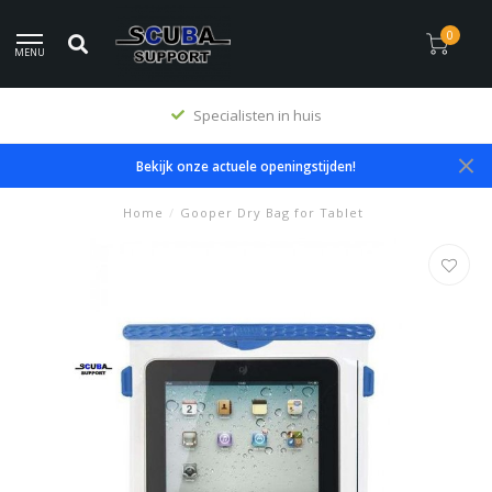
0
MENU
Specialisten in huis
Bekijk onze actuele openingstijden!
Home
/
Gooper Dry Bag for Tablet