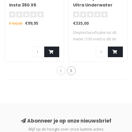
Insta 360 X5
Ultra Underwater
Housing for
Smartphone
€99,95
€335,00
€150,00
Diepteclassificatie tot 40
meter (130 voet) is dit de
ideale..
Abonneer je op onze nieuwsbrief
Blijf op de hoogte over onze laatste acties