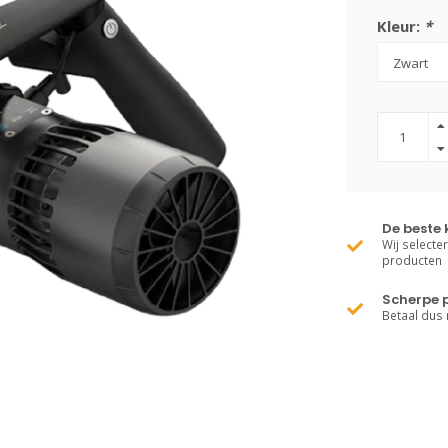
Kleur:
*
De beste 
Wij selecte
producten
Scherpe p
Betaal dus 