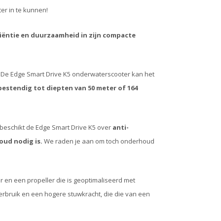
er in te kunnen!
iëntie en duurzaamheid in zijn compacte
De Edge Smart Drive K5 onderwaterscooter kan het
kbestendig tot diepten van 50 meter of 164
beschikt de Edge Smart Drive K5 over
anti-
oud nodig is.
We raden je aan om toch onderhoud
r en een propeller die is geoptimaliseerd met
erbruik en een hogere stuwkracht, die die van een