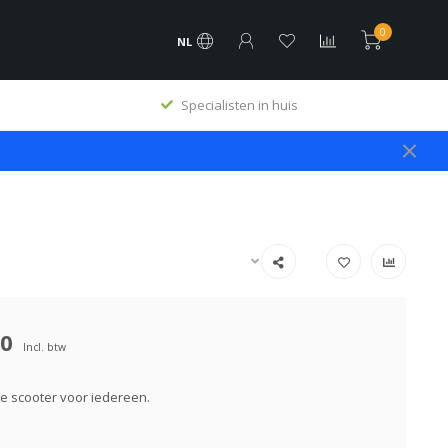
0
NL
Specialisten in huis
00
Incl. btw
 scooter voor iedereen.