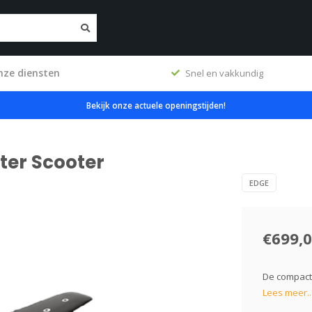
nze diensten
erkplaats
Snel en vakkundig
Bekijk onze actuele openingstijden!
ter Scooter
EDGE
€699,
De compacte
Lees meer..