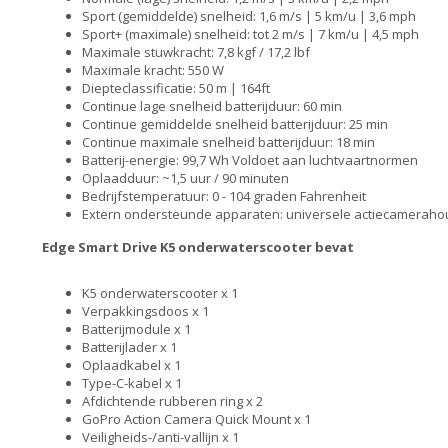
Sport (gemiddelde) snelheid: 1,6 m/s | 5 km/u | 3,6 mph
Sport+ (maximale) snelheid: tot 2 m/s | 7 km/u | 4,5 mph
Maximale stuwkracht: 7,8 kgf / 17,2 lbf
Maximale kracht: 550 W
Diepteclassificatie: 50 m | 164ft
Continue lage snelheid batterijduur: 60 min
Continue gemiddelde snelheid batterijduur: 25 min
Continue maximale snelheid batterijduur: 18 min
Batterij-energie: 99,7 Wh Voldoet aan luchtvaartnormen
Oplaadduur: ~1,5 uur / 90 minuten
Bedrijfstemperatuur: 0 - 104 graden Fahrenheit
Extern ondersteunde apparaten: u
niversele actiecameraho
Edge Smart Drive K5 onderwaterscooter bevat
K5 onderwaterscooter x 1
Verpakkingsdoos x 1
Batterijmodule x 1
Batterijlader x 1
Oplaadkabel x 1
Type-C-kabel x 1
Afdichtende rubberen ring x 2
GoPro Action Camera Quick Mount x 1
Veiligheids-/anti-vallijn x 1