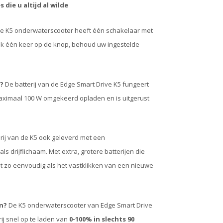
die u altijd al wilde
e K5 onderwaterscooter heeft één schakelaar met
 Druk één keer op de knop, behoud uw ingestelde
?
De batterij van de Edge Smart Drive K5 fungeert
maximaal 100 W omgekeerd opladen en is uitgerust
rij van de K5 ook geleverd met een
s drijflichaam. Met extra, grotere batterijen die
et zo eenvoudig als het vastklikken van een nieuwe
n?
De K5 onderwaterscooter van Edge Smart Drive
j snel op te laden van
0-100% in slechts 90