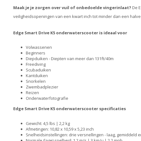
Maak je je zorgen over vuil of onbedoelde vingerinlaat?
De E
veiligheidsopeningen van een kwart inch tot minder dan een halve i
Edge Smart Drive K5 onderwaterscooter is ideaal voor
Volwassenen
Beginners
Diepduiken - Diepten van meer dan 131ft/40m
Freediving
Scubaduiken
Kantduiken
Snorkelen
Zwembadplezier
Reizen
Onderwaterfotografie
Edge Smart Drive K5 onderwaterscooter specificaties
Gewicht: 4,5 lbs | 2,2 kg
Afmetingen: 10,82 x 10,59 x 5,23 inch
Snelheidsinstellingen: drie versnellingen - laag, gemiddeld 
Normale (lage) snelheid: 1,2 m/s | 3 km/u | 2,2 mph