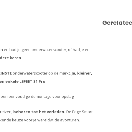
Gerelate
n en had je geen onderwaterscooter, of had je er
dere keren.
EINSTE
onderwaterscooter op de markt.
Ja, kleiner,
en enkele LEFEET S1 Pro.
or een eenvoudige demontage voor opslag.
rreizen,
behoren tot het verleden.
De Edge Smart
tekende keuze voor je wereldwijde avonturen.