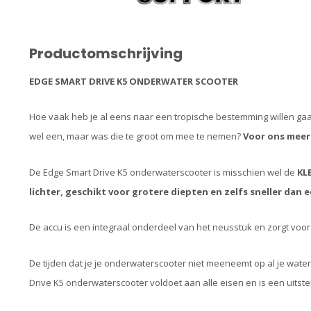
Productomschrijving
EDGE SMART DRIVE K5 ONDERWATER SCOOTER
Hoe vaak heb je al eens naar een tropische bestemming willen gaa
wel een, maar was die te groot om mee te nemen?
Voor ons meer
De Edge Smart Drive K5 onderwaterscooter is misschien wel de
KL
lichter, geschikt voor grotere diepten en zelfs sneller dan e
De accu is een integraal onderdeel van het neusstuk en zorgt vo
De tijden dat je je onderwaterscooter niet meeneemt op al je wate
Drive K5 onderwaterscooter voldoet aan alle eisen en is een uits