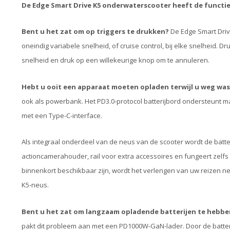
De Edge Smart Drive K5 onderwaterscooter heeft de functies 
Bent u het zat om op triggers te drukken?
De Edge Smart Driv
oneindig variabele snelheid, of cruise control, bij elke snelheid.
snelheid en druk op een willekeurige knop om te annuleren.
Hebt u ooit een apparaat moeten opladen terwijl u weg was
ook als powerbank. Het PD3.0-protocol batterijbord ondersteunt 
met een Type-C-interface.
Als integraal onderdeel van de neus van de scooter wordt de batte
actioncamerahouder, rail voor extra accessoires en fungeert zelfs al
binnenkort beschikbaar zijn, wordt het verlengen van uw reizen n
K5-neus.
Bent u het zat om langzaam opladende batterijen te hebbe
pakt dit probleem aan met een PD1000W-GaN-lader. Door de batteri