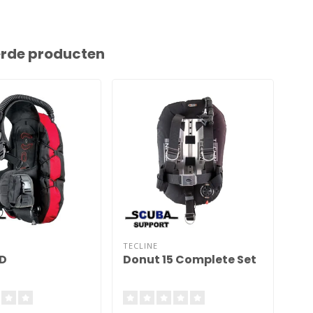
erde producten
TECLINE
ZEA
CD
Donut 15 Complete Set
Ze