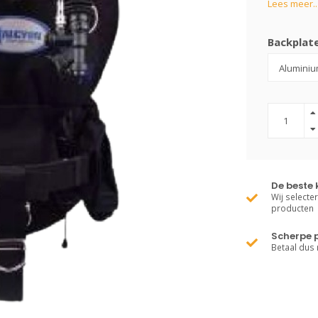
Lees meer..
Backplat
De beste 
Wij selecte
producten
Scherpe p
Betaal dus 