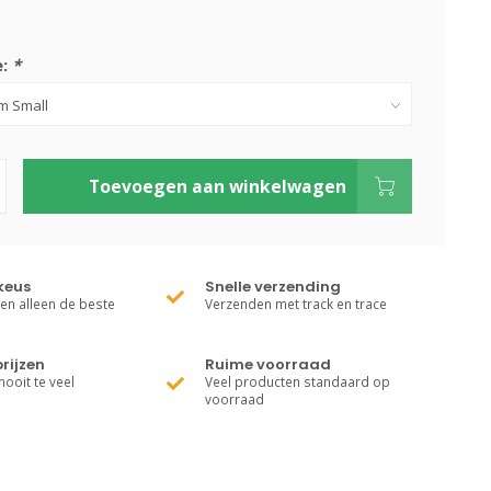
e:
*
Toevoegen aan winkelwagen
keus
Snelle verzending
ren alleen de beste
Verzenden met track en trace
rijzen
Ruime voorraad
nooit te veel
Veel producten standaard op
voorraad