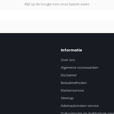
Blijf op de hoogte over onze laatste acties
Informatie
Over ons
Algemene voorwaarden
Disclaimer
Betaalmethoden
Klantenservice
Sitemap
Ademautomaten service
Duikcomputer en duikhorloge serv