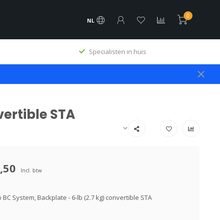
0
NL
Specialisten in huis
vertible STA
,50
Incl. btw
b BC System, Backplate - 6-lb (2.7 kg) convertible STA