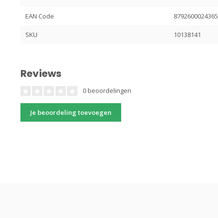
EAN Code
879260002436
SKU
10138141
Reviews
0 beoordelingen
Je beoordeling toevoegen