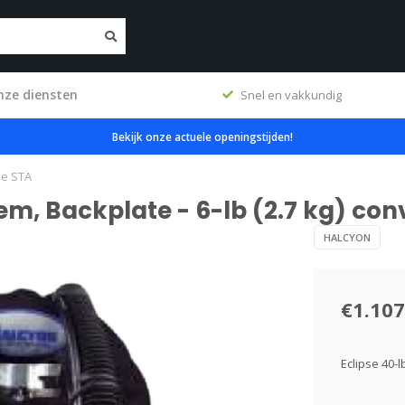
nze diensten
erkplaats
Snel en vakkundig
Bekijk onze actuele openingstijden!
ble STA
em, Backplate - 6-lb (2.7 kg) con
HALCYON
€1.107
Eclipse 40-l