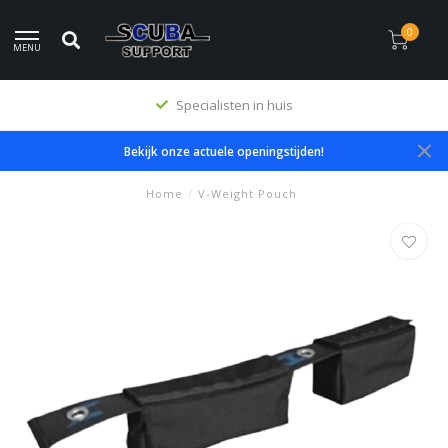
0
MENU
Specialisten in huis
Bekijk onze actuele openingstijden!
Home
/
V-Weight Pouch