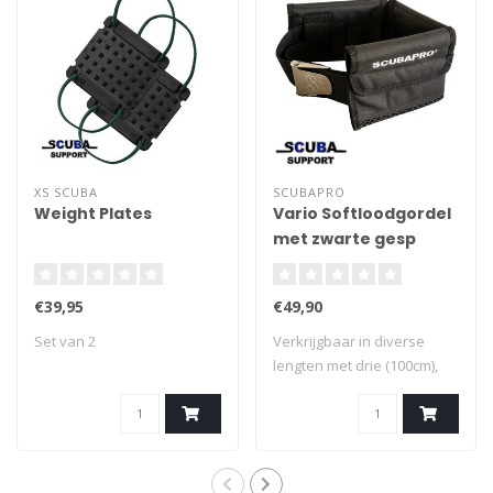
XS SCUBA
SCUBAPRO
Weight Plates
Vario Softloodgordel
met zwarte gesp
€39,95
€49,90
Set van 2
Verkrijgbaar in diverse
lengten met drie (100cm),
vier (120c..