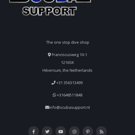
The one stop dive shop
Franciscusweg 10-1
1216SK
Hilversum, the Netherlands
+31 356313499
+31648511848
info@scubasupport.nl