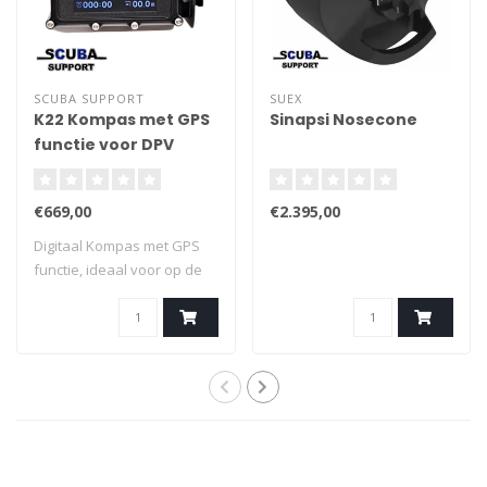
SCUBA SUPPORT
SUEX
K22 Kompas met GPS
Sinapsi Nosecone
functie voor DPV
€669,00
€2.395,00
Digitaal Kompas met GPS
functie, ideaal voor op de
onderwate..