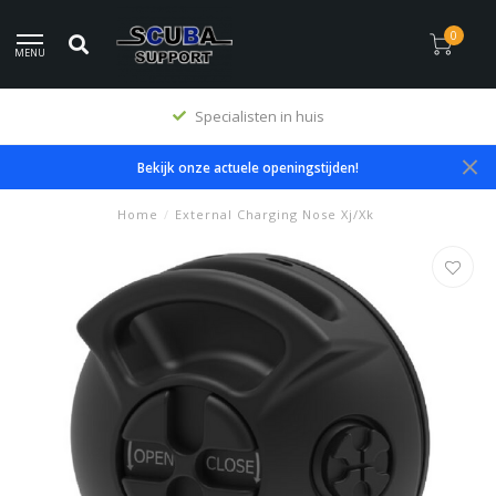
0
MENU
Specialisten in huis
Bekijk onze actuele openingstijden!
Home
/
External Charging Nose Xj/Xk