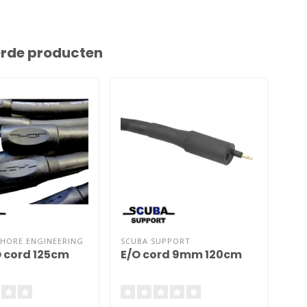
erde producten
HORE ENGINEERING
SCUBA SUPPORT
SCU
O cord 125cm
E/O cord 9mm 120cm
E/O