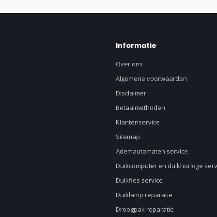
Informatie
Over ons
Algemene voorwaarden
Disclaimer
Betaalmethoden
Klantenservice
Sitemap
Ademautomaten service
Duikcomputer en duikhorloge serv
Duikfles service
Duiklamp reparatie
Droogpak reparatie