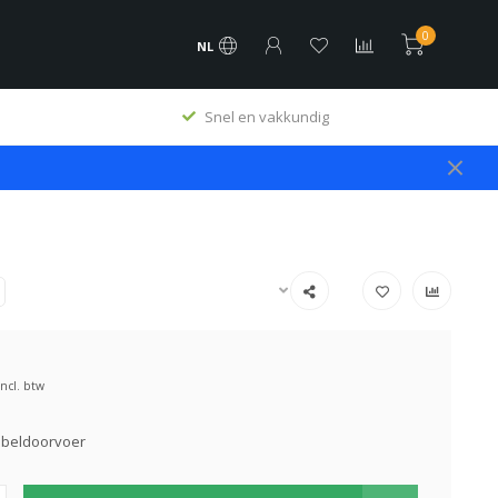
0
NL
Snel en vakkundig
Incl. btw
abeldoorvoer