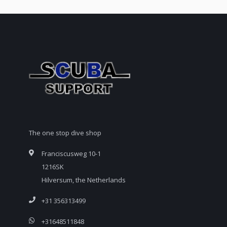
The one stop dive shop
Franciscusweg 10-1
1216SK
Hilversum, the Netherlands
+31 356313499
+31648511848