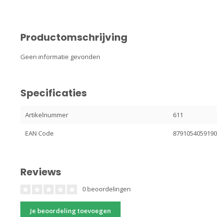
Productomschrijving
Geen informatie gevonden
Specificaties
Artikelnummer
611
EAN Code
879105405919
Reviews
0 beoordelingen
Je beoordeling toevoegen