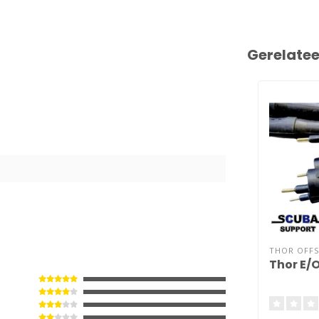
Gerelate
0
THOR OFFS
Thor E/