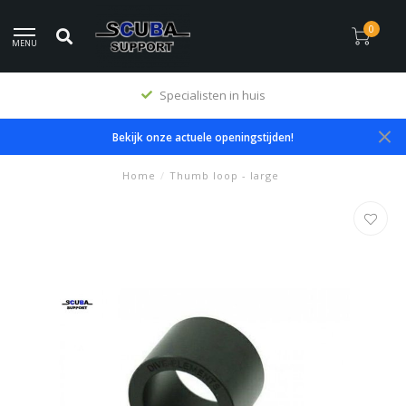
0
MENU
Specialisten in huis
Bekijk onze actuele openingstijden!
Home
/
Thumb loop - large