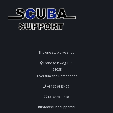
The one stop dive shop
Franciscusweg 10-1
1216SK
Hilversum, the Netherlands
+31 356313499
+31648511848
info@scubasupport.nl