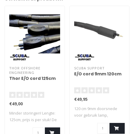
THOR OFFSHORE
SCUBA SUPPORT
ENGINEERING
E/O cord 9mm 120cm
Thor E/O cord 125cm
€49,95
€49,00
120 cm 9mm doorsnede
Minder storingen! Lengte:
voor gebruik lamp,
125cm, prijs is per stuk! De
heatingvest
nie..