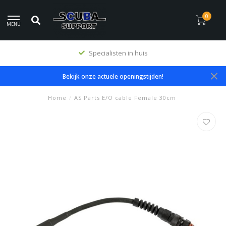
0
MENU
Specialisten in huis
Bekijk onze actuele openingstijden!
Home
/
AS Parts E/O cable Female 30cm