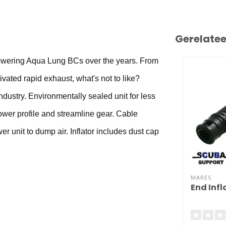
Gerelate
powering Aqua Lung BCs over the years. From
ivated rapid exhaust, what's not to like?
 industry. Environmentally sealed unit for less
ower profile and streamline gear. Cable
er unit to dump air. Inflator includes dust cap
MARES
End Infl