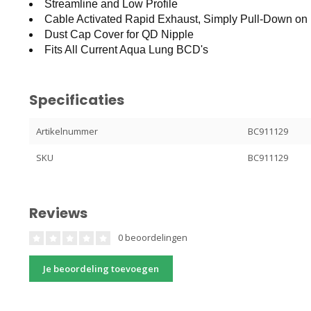
Streamline and Low Profile
Cable Activated Rapid Exhaust, Simply Pull-Down on 
Dust Cap Cover for QD Nipple
Fits All Current Aqua Lung BCD's
Specificaties
Artikelnummer
BC911129
SKU
BC911129
Reviews
0 beoordelingen
Je beoordeling toevoegen