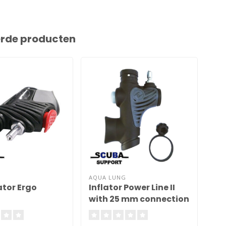
erde producten
AQUA LUNG
HAL
ator Ergo
Inflator Power Line II
Pow
with 25 mm connection
un
width
Wi