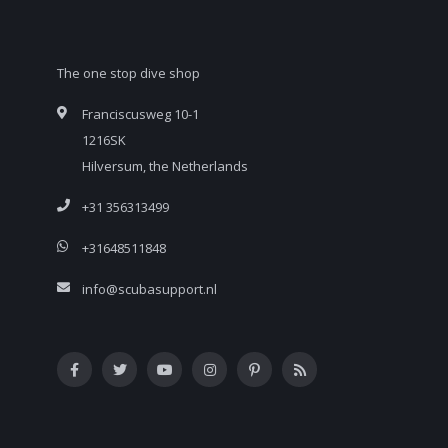
The one stop dive shop
Franciscusweg 10-1
1216SK
Hilversum, the Netherlands
+31 356313499
+31648511848
info@scubasupport.nl