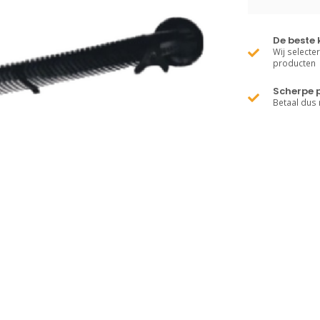
De beste 
Wij selecte
producten
Scherpe p
Betaal dus 