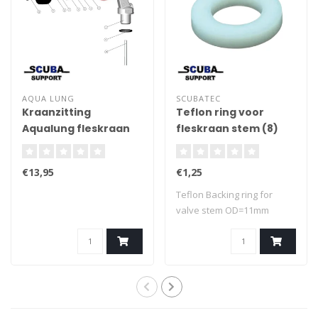
AQUA LUNG
SCUBATEC
Kraanzitting
Teflon ring voor
Aqualung fleskraan
fleskraan stem (8)
€13,95
€1,25
Teflon Backing ring for
valve stem OD=11mm
ID=6,5mm Thickn..