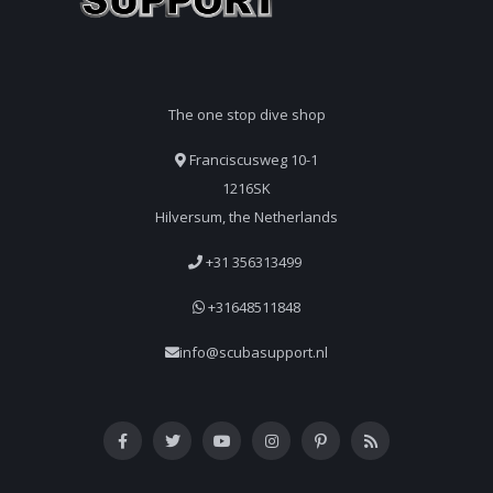
The one stop dive shop
Franciscusweg 10-1
1216SK
Hilversum, the Netherlands
+31 356313499
+31648511848
info@scubasupport.nl