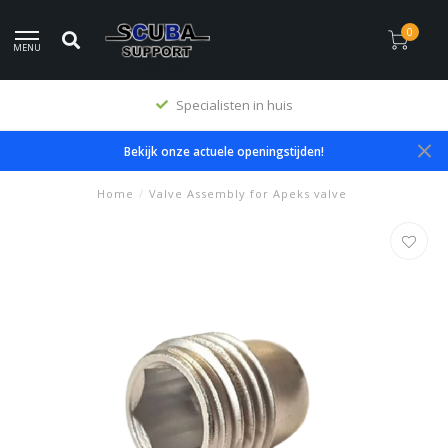
0
MENU
Specialisten in huis
Bekijk onze actuele openingstijden!
Home
/
Valve Assembly for Apeks valve