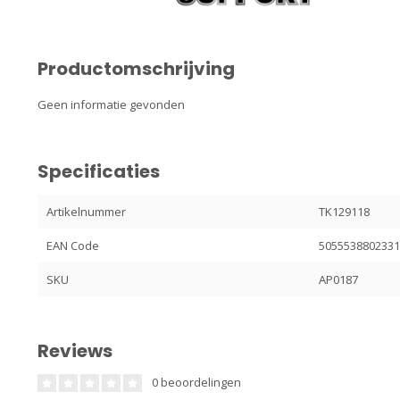
Productomschrijving
Geen informatie gevonden
Specificaties
Artikelnummer
TK129118
EAN Code
505553880233
SKU
AP0187
Reviews
0 beoordelingen