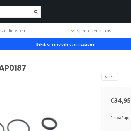
nze diensten
ig
Specialisten in huis
Bekijk onze actuele openingstijden!
 AP0187
APEKS
€34,95
ScubaSuppo