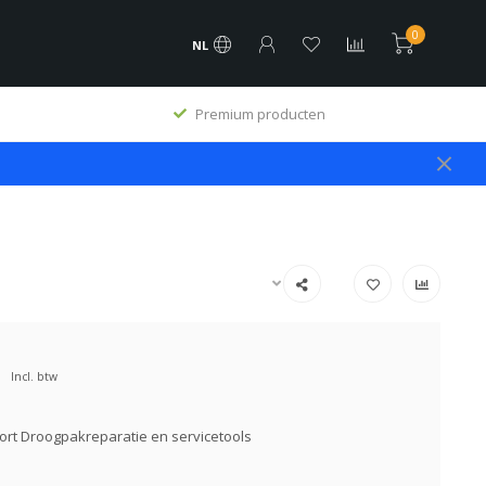
0
NL
Premium producten
Incl. btw
rt Droogpakreparatie en servicetools