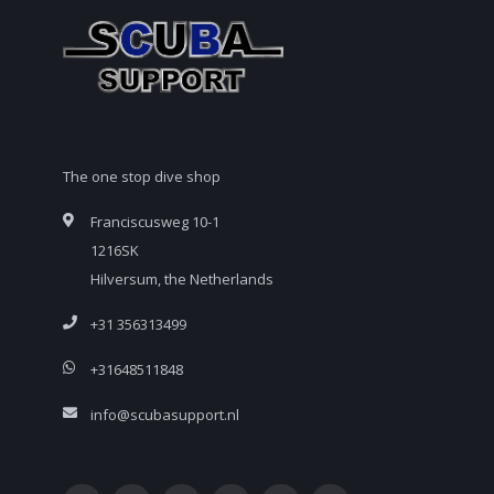
The one stop dive shop
Franciscusweg 10-1
1216SK
Hilversum, the Netherlands
+31 356313499
+31648511848
info@scubasupport.nl