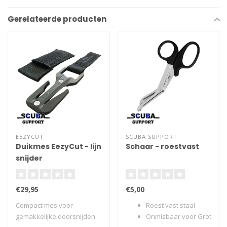
Gerelateerde producten
EEZYCUT
SCUBA SUPPORT
Duikmes EezyCut - lijn
Schaar - roestvast
snijder
€29,95
€5,00
Compact mes voor
Roest vast staal
gemakkelijke doorsnijden
Onmisbaar voor Grot