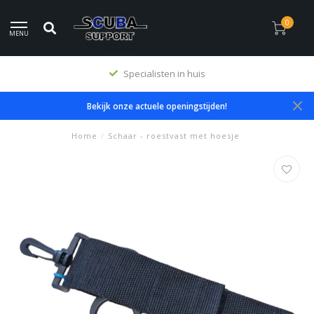
0
MENU
Specialisten in huis
Bekijk onze actuele openingstijden!
Home
/
Schaar - roestvast met hoesje