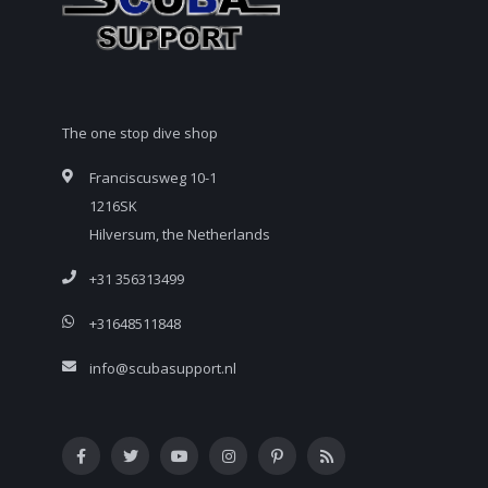
The one stop dive shop
Franciscusweg 10-1
1216SK
Hilversum, the Netherlands
+31 356313499
+31648511848
info@scubasupport.nl