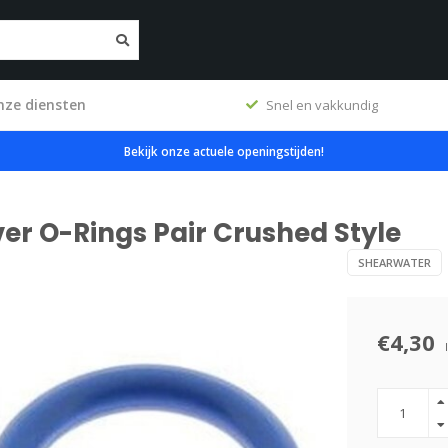
nze diensten
erkplaats
Snel en vakkundig
Bekijk onze actuele openingstijden!
ver O-Rings Pair Crushed Style
SHEARWATER
€4,30