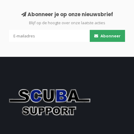
Abonneer je op onze nieuwsbrief
Blijf op de hoogte over onze laatste acties
Abonneer