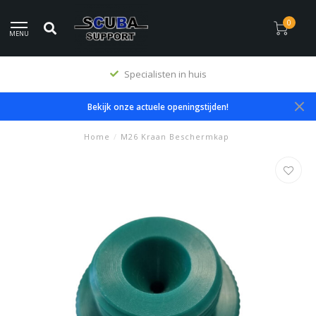
0
MENU
Specialisten in huis
Bekijk onze actuele openingstijden!
Home
/
M26 Kraan Beschermkap