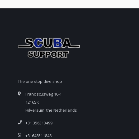
The one stop dive shop
Franciscusweg 10-1
1216SK
Hilversum, the Netherlands
+31 356313499
+31648511848