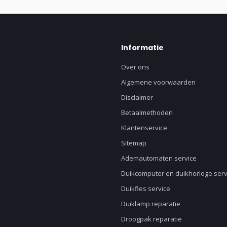
Informatie
Over ons
Algemene voorwaarden
Disclaimer
Betaalmethoden
Klantenservice
Sitemap
Ademautomaten service
Duikcomputer en duikhorloge serv
Duikfles service
Duiklamp reparatie
Droogpak reparatie