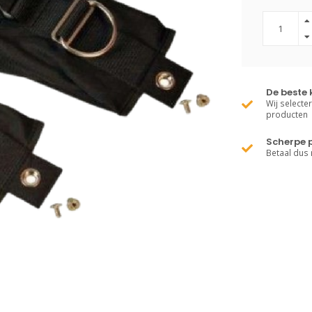
De beste 
Wij selecte
producten
Scherpe p
Betaal dus 