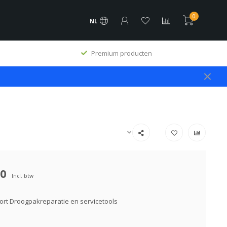
0
NL
Premium producten
00
Incl. btw
rt Droogpakreparatie en servicetools