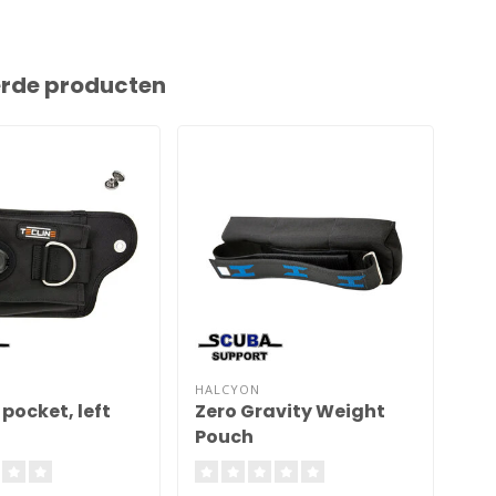
erde producten
HALCYON
HAL
pocket, left
Zero Gravity Weight
SM
Pouch
two
gr
tw