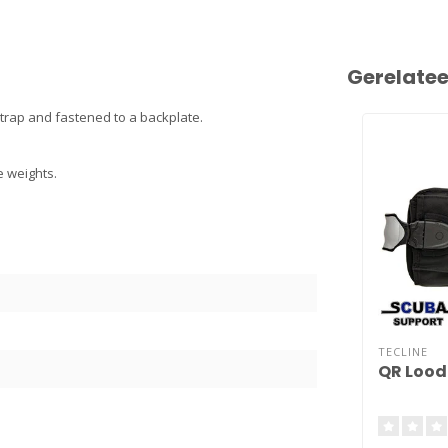
Gerelate
strap and fastened to a backplate.
he weights.
3
TECLINE
QR Lood 