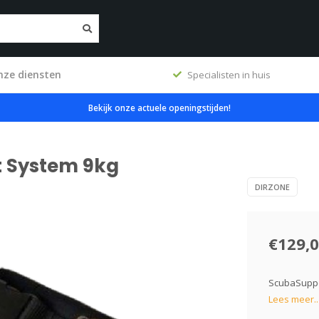
nze diensten
ig
Specialisten in huis
Bekijk onze actuele openingstijden!
t System 9kg
DIRZONE
€129,
ScubaSuppo
Lees meer..