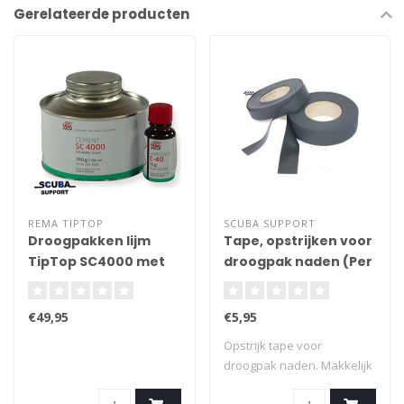
Gerelateerde producten
REMA TIPTOP
SCUBA SUPPORT
Droogpakken lijm
Tape, opstrijken voor
TipTop SC4000 met
droogpak naden (Per
harder 0.35Kg
meter)
€49,95
€5,95
Opstrijk tape voor
droogpak naden. Makkelijk
en snel een wa..