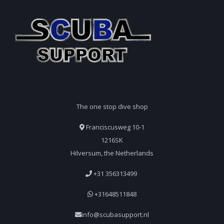
The one stop dive shop
Franciscusweg 10-1
1216SK
Hilversum, the Netherlands
+31 356313499
+31648511848
info@scubasupport.nl