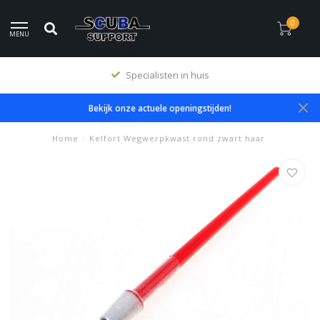
0
MENU
Specialisten in huis
Bekijk onze actuele openingstijden!
Home
/
Kelfort Wegwerpkwast rond zwart haar