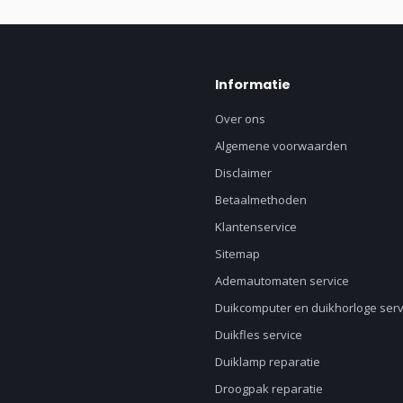
Informatie
Over ons
Algemene voorwaarden
Disclaimer
Betaalmethoden
Klantenservice
Sitemap
Ademautomaten service
Duikcomputer en duikhorloge serv
Duikfles service
Duiklamp reparatie
Droogpak reparatie