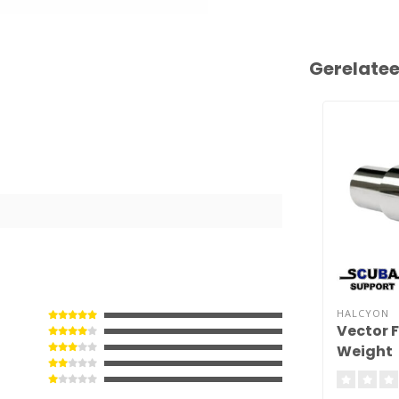
Gerelate
HALCYON
Vector 
Weight
(0.6lb/