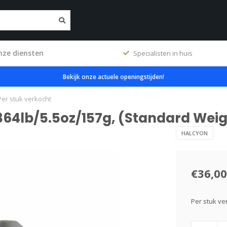
nze diensten
ig
Specialisten in huis
Bekijk onze actuele openingstijden!
Per stuk verkocht
364lb/5.5oz/157g, (Standard Weig
HALCYON
€36,00
Per stuk ve