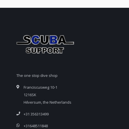
The one stop dive shop
Franciscusweg 10-1
1216SK
Hilversum, the Netherlands
+31 356313499
+31648511848