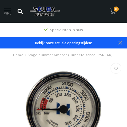
0
MENU
Specialisten in huis
Bekijk onze actuele openingstijden!
Home
/
Stage duikmanometer (Dubbele schaal PSI/BAR)