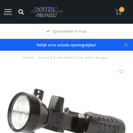
0
MENU
Specialisten in huis
Bekijk onze actuele openingstijden!
Home
/
Focus 2.0 Handheld 5.2a with charger