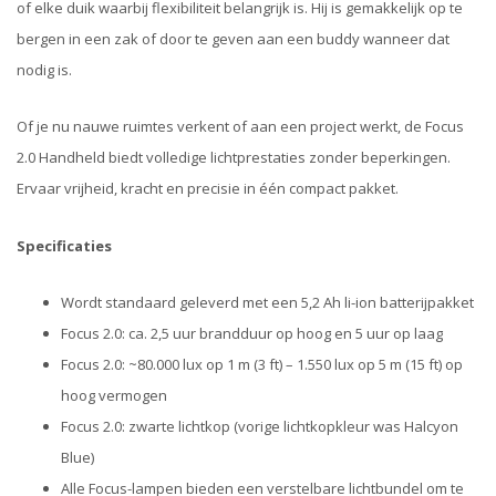
of elke duik waarbij flexibiliteit belangrijk is. Hij is gemakkelijk op te
bergen in een zak of door te geven aan een buddy wanneer dat
nodig is.
Of je nu nauwe ruimtes verkent of aan een project werkt, de Focus
2.0 Handheld biedt volledige lichtprestaties zonder beperkingen.
Ervaar vrijheid, kracht en precisie in één compact pakket.
Specificaties
Wordt standaard geleverd met een 5,2 Ah li-ion batterijpakket
Focus 2.0: ca. 2,5 uur brandduur op hoog en 5 uur op laag
Focus 2.0: ~80.000 lux op 1 m (3 ft) – 1.550 lux op 5 m (15 ft) op
hoog vermogen
Focus 2.0: zwarte lichtkop (vorige lichtkopkleur was Halcyon
Blue)
Alle Focus-lampen bieden een verstelbare lichtbundel om te