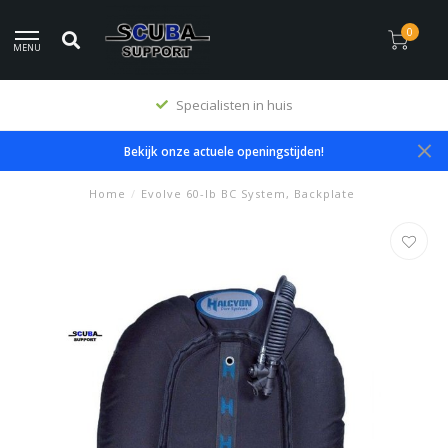
0
MENU
Specialisten in huis
Bekijk onze actuele openingstijden!
Home
/
Evolve 60-lb BC System, Backplate