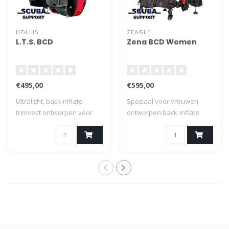
HOLLIS
ZEAGLE
L.T.S. BCD
Zena BCD Women
€495,00
€595,00
Ultralicht, back-inflate
Speciaal voor vrouwen
trimvest ontworpen voor
ontworpen back-inflate
duikers die..
BCD die uitzond..