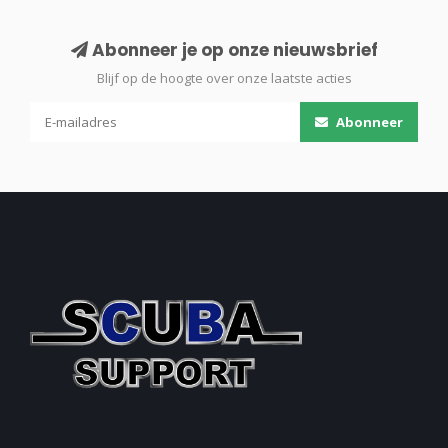
Abonneer je op onze nieuwsbrief
Blijf op de hoogte over onze laatste acties
Abonneer