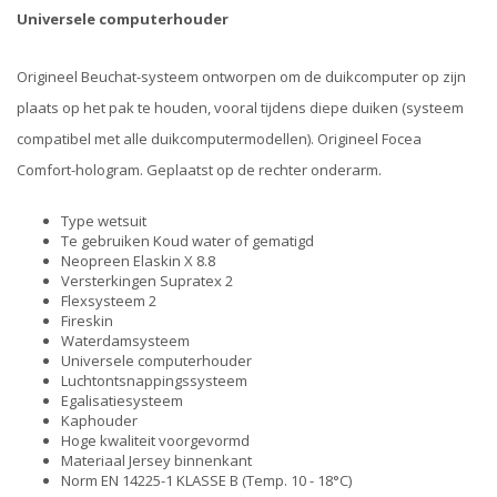
Universele computerhouder
Origineel Beuchat-systeem ontworpen om de duikcomputer op zijn
plaats op het pak te houden, vooral tijdens diepe duiken (systeem
compatibel met alle duikcomputermodellen). Origineel Focea
Comfort-hologram. Geplaatst op de rechter onderarm.
Type wetsuit
Te gebruiken Koud water of gematigd
Neopreen Elaskin X 8.8
Versterkingen Supratex 2
Flexsysteem 2
Fireskin
Waterdamsysteem
Universele computerhouder
Luchtontsnappingssysteem
Egalisatiesysteem
Kaphouder
Hoge kwaliteit voorgevormd
Materiaal Jersey binnenkant
Norm EN 14225-1 KLASSE B (Temp. 10 - 18°C)