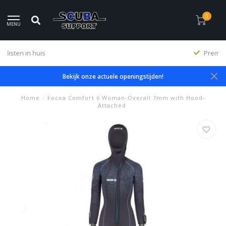
0
MENU
Premium producten
Bekijk onze actuele openingstijden!
Home
/
Focea Comfort 6 Woman-Overall 7mm with Hood-
Attached