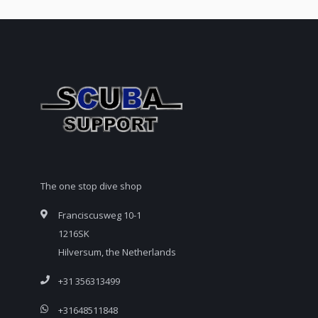
The one stop dive shop
Franciscusweg 10-1
1216SK
Hilversum, the Netherlands
+31 356313499
+31648511848