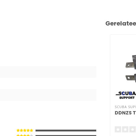
Gerelate
1
SCUBA SU
DDNZS T