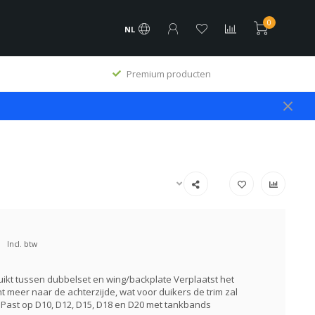
0
NL
Premium producten
Incl. btw
ikt tussen dubbelset en wing/backplate Verplaatst het
 meer naar de achterzijde, wat voor duikers de trim zal
Past op D10, D12, D15, D18 en D20 met tankbands