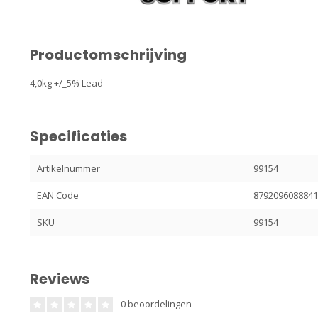
Productomschrijving
4,0kg +/_5% Lead
Specificaties
Artikelnummer
99154
EAN Code
879209608884
SKU
99154
Reviews
0 beoordelingen