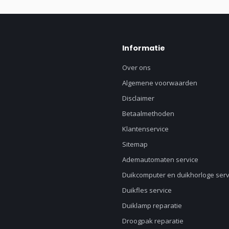
Informatie
Over ons
Algemene voorwaarden
Disclaimer
Betaalmethoden
Klantenservice
Sitemap
Ademautomaten service
Duikcomputer en duikhorloge serv
Duikfles service
Duiklamp reparatie
Droogpak reparatie