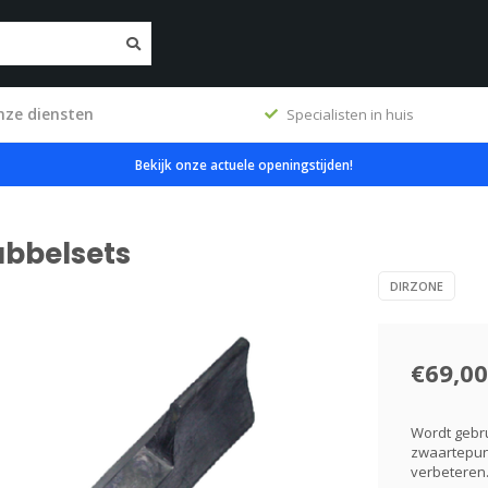
nze diensten
ig
Specialisten in huis
Bekijk onze actuele openingstijden!
ubbelsets
DIRZONE
€69,00
Wordt gebru
zwaartepunt
verbeteren.