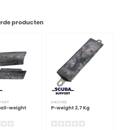
erde producten
PPORT
DIRZONE
DIR
ail-weight
P-weight 2,7 Kg
P-