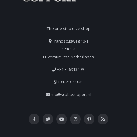
The one stop dive shop
Franciscusweg 10-1
1216SK
Hilversum, the Netherlands
+31 356313499
+31648511848
info@scubasupport.nl