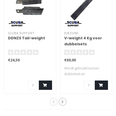
SCUBA SUPPORT
DIRZONE
DDNZS Tail-weight
V-weight 4 Kg voor
dubbelsets
€24,50
€69,00
Wordt gebruikt tussen
dubbelset en
wing/backplate Verplaats..