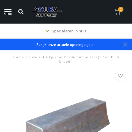
0
MENU
Specialisten in huis
Bekijk onze actuele openingstijden!
Home
/
V weight 4 Kg voor brede dubbelsets (D7 en D8,5
breed)