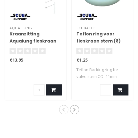
AQUA LUNG
SCUBATEC
Kraanzitting
Teflon ring voor
Aqualung fleskraan
fleskraan stem (8)
€13,95
€1,25
Teflon Backing ring for
valve stem OD=11mm
ID=6,5mm Thickn..