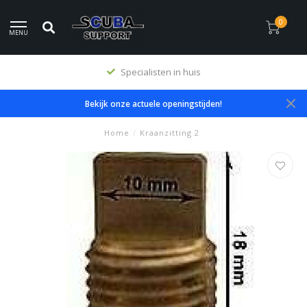
0
MENU
Specialisten in huis
Bekijk onze actuele openingstijden!
Home
/
Kraanzitting 2