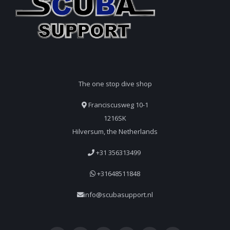
The one stop dive shop
Franciscusweg 10-1
1216SK
Hilversum, the Netherlands
+31 356313499
+31648511848
info@scubasupport.nl