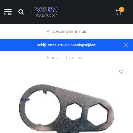
0
MENU
Specialisten in huis
Bekijk onze actuele openingstijden!
Home
/
Inflator tool