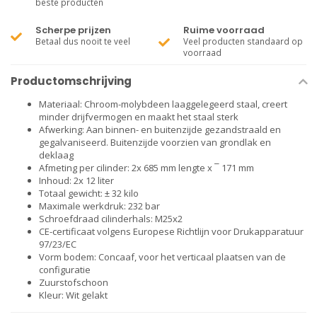
beste producten
Scherpe prijzen
Ruime voorraad
Betaal dus nooit te veel
Veel producten standaard op
voorraad
Productomschrijving
Materiaal: Chroom-molybdeen laaggelegeerd staal, creert
minder drijfvermogen en maakt het staal sterk
Afwerking: Aan binnen- en buitenzijde gezandstraald en
gegalvaniseerd. Buitenzijde voorzien van grondlak en
deklaag
Afmeting per cilinder: 2x 685 mm lengte x ¯ 171 mm
Inhoud: 2x 12 liter
Totaal gewicht: ± 32 kilo
Maximale werkdruk: 232 bar
Schroefdraad cilinderhals: M25x2
CE-certificaat volgens Europese Richtlijn voor Drukapparatuur
97/23/EC
Vorm bodem: Concaaf, voor het verticaal plaatsen van de
configuratie
Zuurstofschoon
Kleur: Wit gelakt