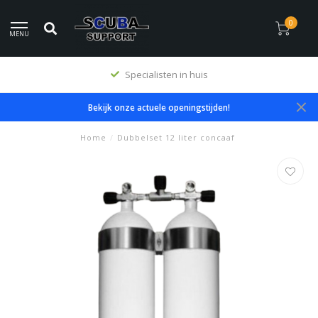
0
MENU
Specialisten in huis
Bekijk onze actuele openingstijden!
Home
/
Dubbelset 12 liter concaaf