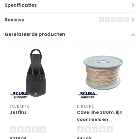
Specificaties
Reviews
Gerelateerde producten
SCUBAPRO
DIRZONE
Jetfins
Cave line 200m, lijn
voor reels en
spoeltjes 2mm
€219,00
€44,00