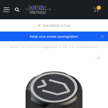
0
MENU
Specialisten in huis
Bekijk onze actuele openingstijden!
Home
/
Din beschermingsdopje G 5/8 voor automatenset