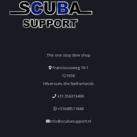
The one stop dive shop
Franciscusweg 10-1
1216SK
Hilversum, the Netherlands
+31 356313499
+31648511848
info@scubasupport.nl