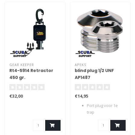
GEAR KEEPER
APEKS
Rt4-5914 Retractor
blind plug 1/2 UNF
450 gr.
AP1487
€32,00
€14,95
Port plug voor 1e
trap
voor afsluiten van ..