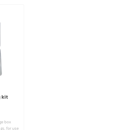
 kit
age box
gs, for use