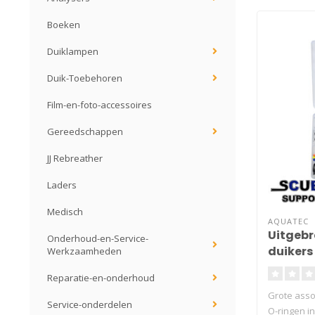
Boeken
Duiklampen
Duik-Toebehoren
Film-en-foto-accessoires
Gereedschappen
JJ Rebreather
Laders
Medisch
AQUATEC
Uitgebr
Onderhoud-en-Service-
duikers
Werkzaamheden
Reparatie-en-onderhoud
Grote asso
Service-onderdelen
O-ringen in