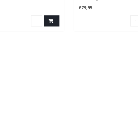
 vele duikapparatuur.
with nitrox in 14 different sizes 
€79,95
wide range of uses and diving
applications.