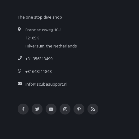
The one stop dive shop
Franciscusweg 10-1
1216SK
Hilversum, the Netherlands
+31 356313499
+31648511848
info@scubasupport.nl