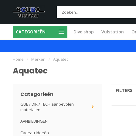
CATEGORIEËN
Dive shop
Vulstation
O
mium producten
Alle service in eigen w
Home
/
Merken
/
Aquatec
Aquatec
FILTERS
Categorieën
GUE / DIR / TECH aanbevolen
materialen
AANBIEDINGEN
Cadeau Ideeën