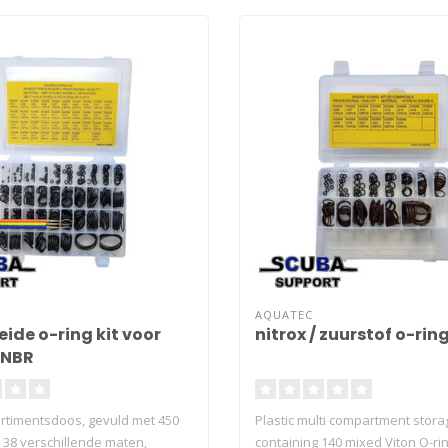
AQUATEC
eide o-ring kit voor
nitrox / zuurstof o-ring
 NBR
rtimentsdoos, gevuld met 450
Plastic multi compartment stor
 38 verschillende maten,
containing 140 mixed Viton O-rin