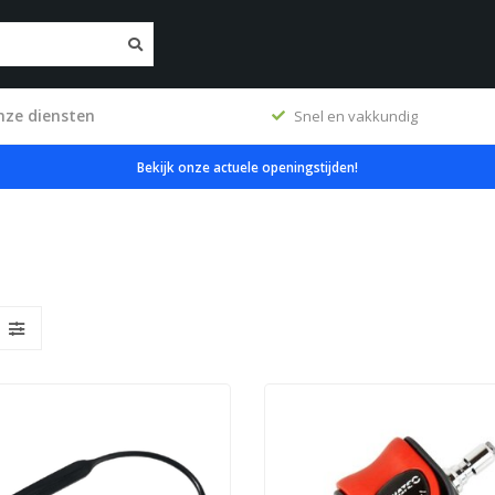
nze diensten
erkplaats
Snel en vakkundig
Bekijk onze actuele openingstijden!