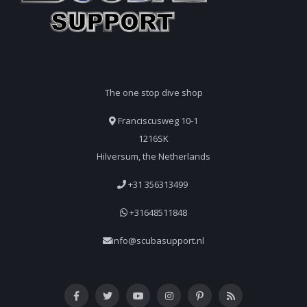
The one stop dive shop
Franciscusweg 10-1
1216SK
Hilversum, the Netherlands
+31 356313499
+31648511848
info@scubasupport.nl