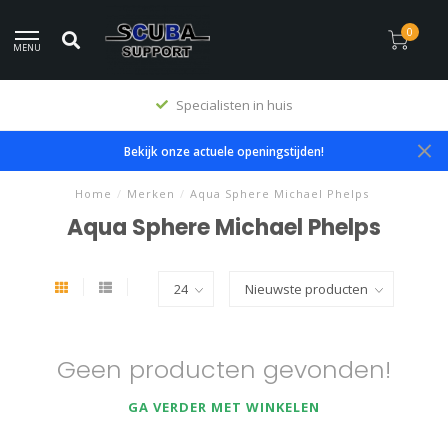
0
MENU
Specialisten in huis
Bekijk onze actuele openingstijden!
Home
/
Merken
/
Aqua Sphere Michael Phelps
Aqua Sphere Michael Phelps
Geen producten gevonden!
GA VERDER MET WINKELEN