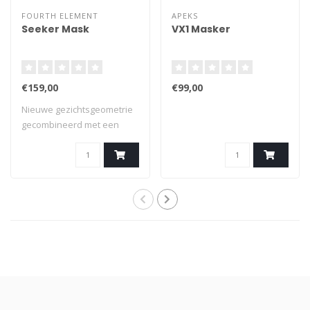
FOURTH ELEMENT
APEKS
Seeker Mask
VX1 Masker
€159,00
€99,00
Nieuwe gezichtsgeometrie
gecombineerd met een
zachte silico..