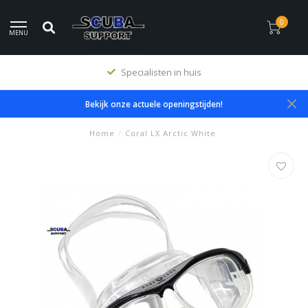
0
MENU
Specialisten in huis
Bekijk onze actuele openingstijden!
Home
/
Coral LX Arctic White