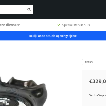
nze diensten
ig
Specialisten in huis
Bekijk onze actuele openingstijden!
APEKS
€329,
ScubaSuppo