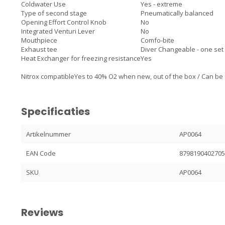
Coldwater Use
Yes - extreme
Type of second stage
Pneumatically balanced
Opening Effort Control Knob
No
Integrated Venturi Lever
No
Mouthpiece
Comfo-bite
Exhaust tee
Diver Changeable - one set
Heat Exchanger for freezing resistance
Yes
Nitrox compatible
Yes to 40% O2 when new, out of the box / Can be
Specificaties
Artikelnummer
AP0064
EAN Code
879819040270
SKU
AP0064
Reviews