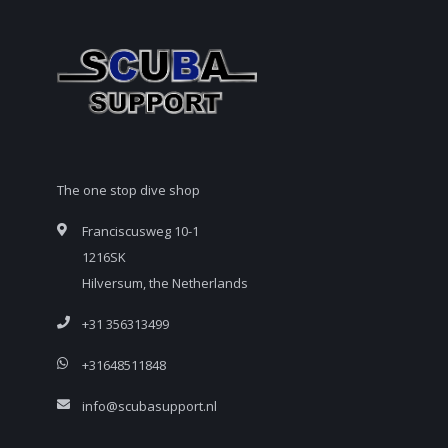
The one stop dive shop
Franciscusweg 10-1
1216SK
Hilversum, the Netherlands
+31 356313499
+31648511848
info@scubasupport.nl