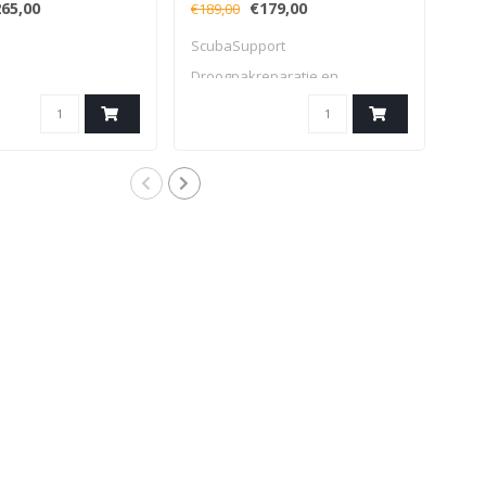
65,00
€179,00
€25
€189,00
ScubaSupport
Droogpakreparatie en
servicetools