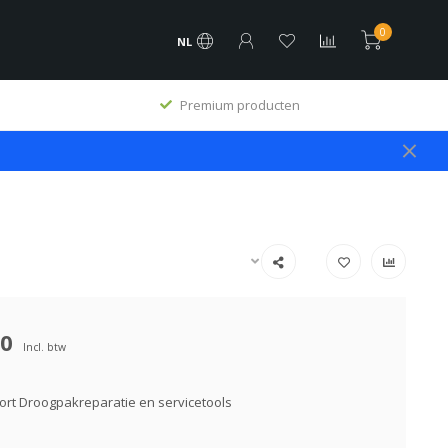
0
NL
Premium producten
00
Incl. btw
rt Droogpakreparatie en servicetools