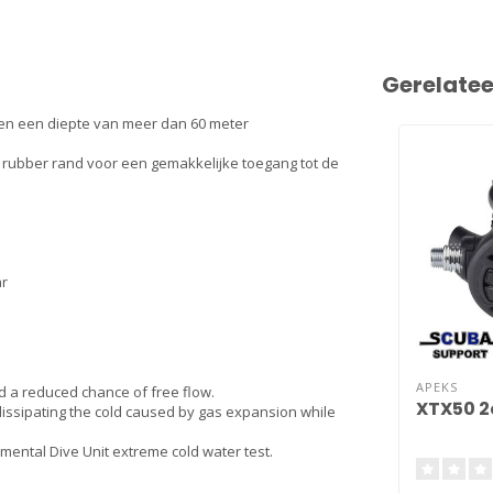
Gerelate
 en een diepte van meer dan 60 meter
rubber rand voor een gemakkelijke toegang tot de
ar
APEKS
d a reduced chance of free flow.
XTX50 2
ssipating the cold caused by gas expansion while
ental Dive Unit extreme cold water test.