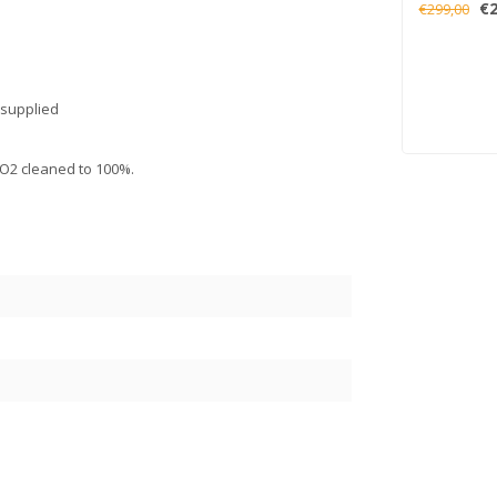
€2
€299,00
 supplied
 O2 cleaned to 100%.
5