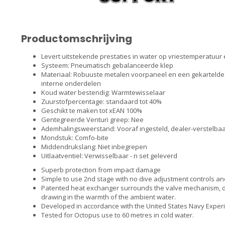
Productomschrijving
Levert uitstekende prestaties in water op vriestemperatuur
Systeem: Pneumatisch gebalanceerde klep
Materiaal: Robuuste metalen voorpaneel en een gekartelde 
interne onderdelen
Koud water bestendig: Warmtewisselaar
Zuurstofpercentage: standaard tot 40%
Geschikt te maken tot xEAN 100%
Gentegreerde Venturi greep: Nee
Ademhalingsweerstand: Vooraf ingesteld, dealer-verstelba
Mondstuk: Comfo-bite
Middendrukslang: Niet inbegrepen
Uitlaatventiel: Verwisselbaar - n set geleverd
Superb protection from impact damage
Simple to use 2nd stage with no dive adjustment controls an
Patented heat exchanger surrounds the valve mechanism, di
drawing in the warmth of the ambient water.
Developed in accordance with the United States Navy Experim
Tested for Octopus use to 60 metres in cold water.