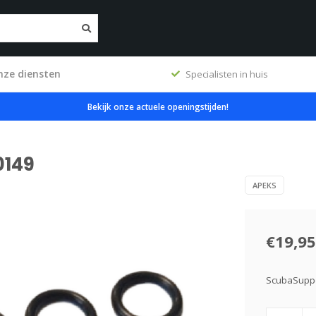
nze diensten
ig
Specialisten in huis
Bekijk onze actuele openingstijden!
0149
APEKS
€19,95
ScubaSuppo