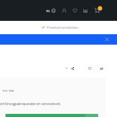
0
NL
Premium producten
Incl. btw
rt Droogpakreparatie en servicetools