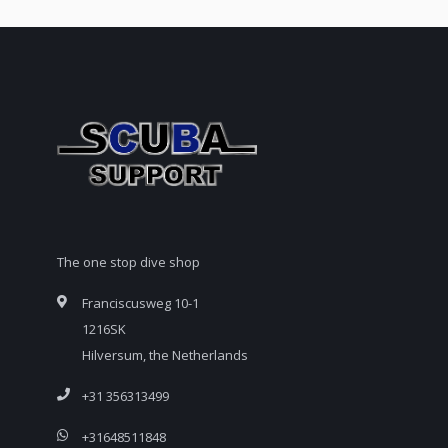
The one stop dive shop
Franciscusweg 10-1
1216SK
Hilversum, the Netherlands
+31 356313499
+31648511848