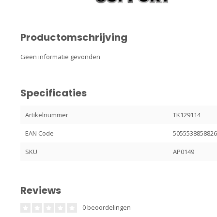
Productomschrijving
Geen informatie gevonden
Specificaties
Artikelnummer
TK129114
EAN Code
505553885882
SKU
AP0149
Reviews
0 beoordelingen