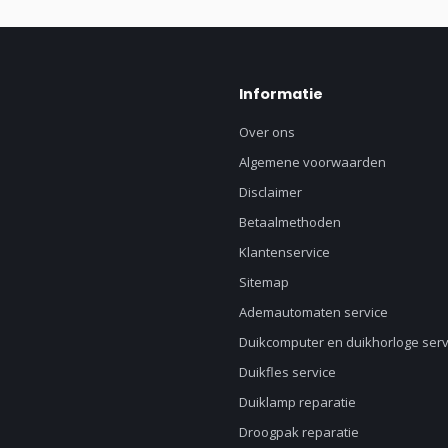
Informatie
Over ons
Algemene voorwaarden
Disclaimer
Betaalmethoden
Klantenservice
Sitemap
Ademautomaten service
Duikcomputer en duikhorloge serv
Duikfles service
Duiklamp reparatie
Droogpak reparatie