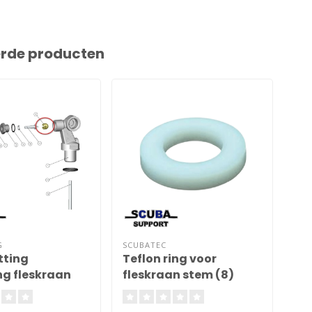
erde producten
G
SCUBATEC
APE
tting
Teflon ring voor
M5
g fleskraan
fleskraan stem (8)
kr