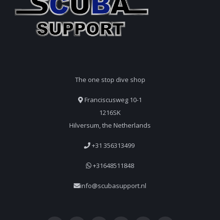
The one stop dive shop
Franciscusweg 10-1
1216SK
Hilversum, the Netherlands
+31 356313499
+31648511848
info@scubasupport.nl