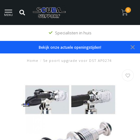
0
MENU
Specialisten in huis
Bekijk onze actuele openingstijden!
Home
/
5e poort upgrade voor DST AP0274