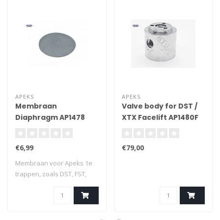
APEKS
APEKS
Membraan
Valve body for DST /
Diaphragm AP1478
XTX Facelift AP1480F
(RG912062)
€6,99
€79,00
Membraan voor Apeks 1e
trappen, zoals DST, FST,
DS4, DS1 ,XT..