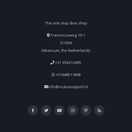
The one stop dive shop
Franciscusweg 10-1
1216SK
Hilversum, the Netherlands
+31 356313499
+31648511848
info@scubasupport.nl