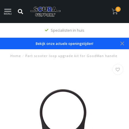
0
MENU
Specialisten in huis
Bekijk onze actuele openingstijden!
Home
/
Part scooter loop upgrade kit for GoodMan handle