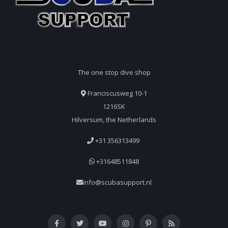
The one stop dive shop
Franciscusweg 10-1
1216SK
Hilversum, the Netherlands
+31 356313499
+31648511848
info@scubasupport.nl