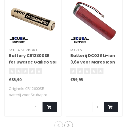
SCUBA SUPPORT
MARES
Battery CR12300SE
Batterij DC028 Li-ion
for Uwatec Galileo Sol
3,6V voor Mares Icon
Battery
duikcomputer
Kit/Luna/Terra Color
€85,90
€59,95
0
Originele CR12600SE
batterij voor Scubapro
Duikcomputers