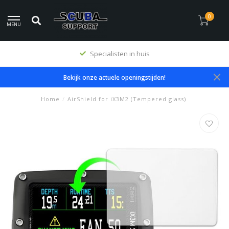
0
MENU
Specialisten in huis
Bekijk onze actuele openingstijden!
Home
/
AirShield for iX3M2 (Tempered glass)