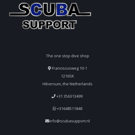
The one stop dive shop
Franciscusweg 10-1
1216SK
Hilversum, the Netherlands
+31 356313499
+31648511848
info@scubasupport.nl