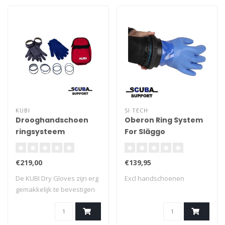
KUBI
SI TECH
Drooghandschoen
Oberon Ring System
ringsysteem
For Släggo
€219,00
€139,95
De KUBI Dry Gloves zijn erg
Excl handschoenen
gemakkelijk te bevestigen
en zee..