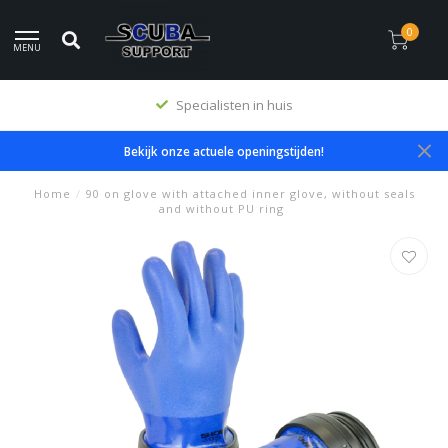
0
MENU
Specialisten in huis
Bekijk onze actuele openingstijden!
Home
/
90 on glove with attached inner glove, without seals
and without PU ring