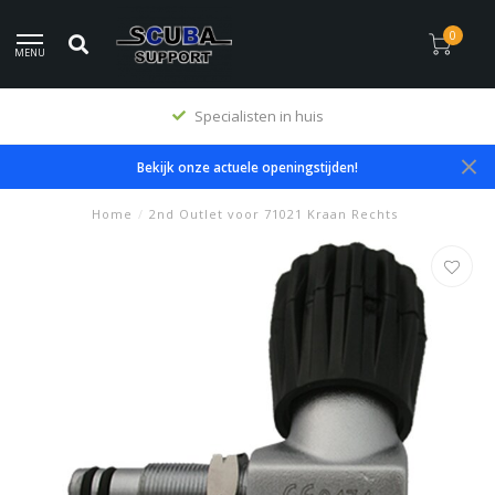
0
MENU
Specialisten in huis
Bekijk onze actuele openingstijden!
Home
/
2nd Outlet voor 71021 Kraan Rechts