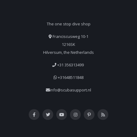
The one stop dive shop
Franciscusweg 10-1
1216SK
Hilversum, the Netherlands
+31 356313499
+31648511848
info@scubasupport.nl