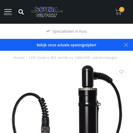
0
MENU
Specialisten in huis
Bekijk onze actuele openingstijden!
Home
/
LED Solaris NG set/Accu 14Ah/HD cable/charger