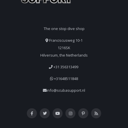
The one stop dive shop
Franciscusweg 10-1
1216SK
Hilversum, the Netherlands
+31 356313499
+31648511848
info@scubasupport.nl