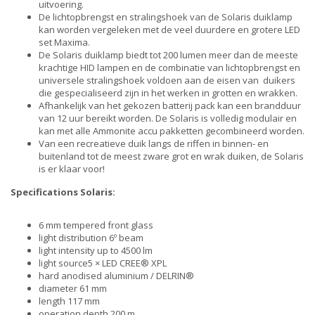
uitvoering.
De lichtopbrengst en stralingshoek van de Solaris duiklamp
kan worden vergeleken met de veel duurdere en grotere LED
set Maxima.
De Solaris duiklamp biedt tot 200 lumen meer dan de meeste
krachtige HID lampen en de combinatie van lichtopbrengst en
universele stralingshoek voldoen aan de eisen van duikers
die gespecialiseerd zijn in het werken in grotten en wrakken.
Afhankelijk van het gekozen batterij pack kan een brandduur
van 12 uur bereikt worden. De Solaris is volledig modulair en
kan met alle Ammonite accu pakketten gecombineerd worden.
Van een recreatieve duik langs de riffen in binnen- en
buitenland tot de meest zware grot en wrak duiken, de Solaris
is er klaar voor!
Specifications Solaris:
6 mm tempered front glass
light distribution 6º beam
light intensity up to 4500 lm
light source5 × LED CREE® XPL
hard anodised aluminium / DELRIN®
diameter 61 mm
length 117 mm
operation depth 200 m