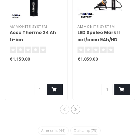
AMMONITE SYSTEM
AMMONITE SYSTEM
Accu Thermo 24 Ah
LED Speleo Mark II
Li-ion
set/accu 9Ah/HD
cable/charger
€1.159,00
€1.059,00
Ammonite
(44)
Duiklamp
(79)