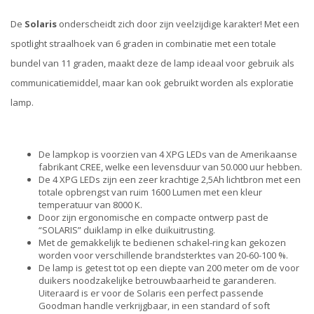
De
Solaris
onderscheidt zich door zijn veelzijdige karakter! Met een
spotlight straalhoek van 6 graden in combinatie met een totale
bundel van 11 graden, maakt deze de lamp ideaal voor gebruik als
communicatiemiddel, maar kan ook gebruikt worden als exploratie
lamp.
De lampkop is voorzien van 4 XPG LEDs van de Amerikaanse
fabrikant CREE, welke een levensduur van 50.000 uur hebben.
De 4 XPG LEDs zijn een zeer krachtige 2,5Ah lichtbron met een
totale opbrengst van ruim 1600 Lumen met een kleur
temperatuur van 8000 K.
Door zijn ergonomische en compacte ontwerp past de
“SOLARIS” duiklamp in elke duikuitrusting.
Met de gemakkelijk te bedienen schakel-ring kan gekozen
worden voor verschillende brandsterktes van 20-60-100 %.
De lamp is getest tot op een diepte van 200 meter om de voor
duikers noodzakelijke betrouwbaarheid te garanderen.
Uiteraard is er voor de Solaris een perfect passende
Goodman handle verkrijgbaar, in een standard of soft