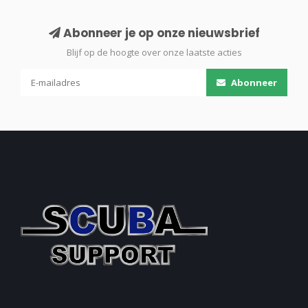
Abonneer je op onze nieuwsbrief
Blijf op de hoogte over onze laatste acties
Abonneer