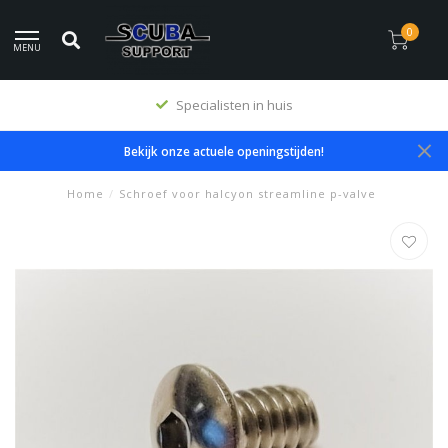
0
MENU
Specialisten in huis
Bekijk onze actuele openingstijden!
Home
/
Schroef voor halcyon streamline p-valve